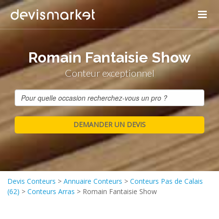
Romain Fantaisie Show
Conteur exceptionnel
Devis Conteurs
>
Annuaire Conteurs
>
Conteurs Pas de Calais
(62)
>
Conteurs Arras
>
Romain Fantaisie Show