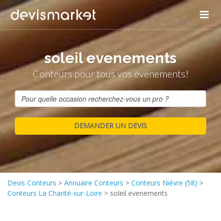
soleil evenements
Conteurs pour tous vos évènements!
Devis Conteurs
>
Annuaire Conteurs
>
Conteurs Niévre (58)
>
Conteurs La Charité-sur-Loire
>
soleil evenements