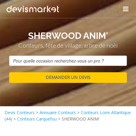
SHERWOOD ANIM'
Conteurs, fête de village, arbre de noël
Devis Conteurs
>
Annuaire Conteurs
>
Conteurs Loire Atlantique
(44)
>
Conteurs Carquefou
>
SHERWOOD ANIM'