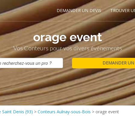
DEMANDER UN DEVIS
TROUVER U
orage event
Vos Conteurs pour vos divers évènements
 Saint Denis (93)
>
Conteurs Aulnay-sous-Bois
>
orage event