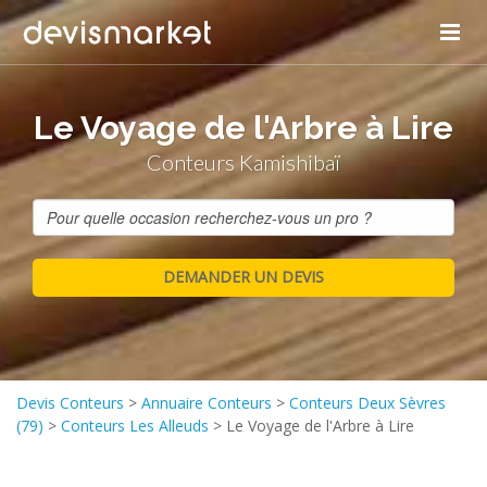
Le Voyage de l'Arbre à Lire
Conteurs Kamishibaï
Devis Conteurs
>
Annuaire Conteurs
>
Conteurs Deux Sèvres
(79)
>
Conteurs Les Alleuds
>
Le Voyage de l'Arbre à Lire