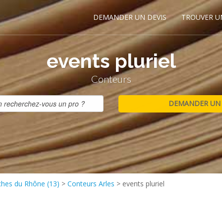
DEMANDER UN DEVIS
TROUVER U
events pluriel
Conteurs
hes du Rhône (13)
>
Conteurs Arles
>
events pluriel