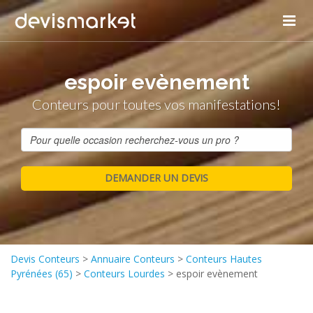
espoir evènement
Conteurs pour toutes vos manifestations!
Devis Conteurs
>
Annuaire Conteurs
>
Conteurs Hautes
Pyrénées (65)
>
Conteurs Lourdes
>
espoir evènement