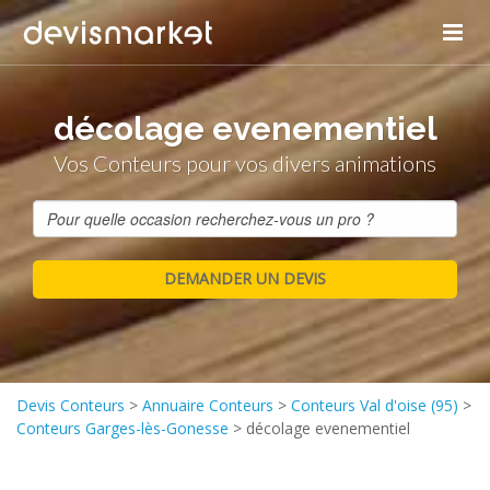
décolage evenementiel
Vos Conteurs pour vos divers animations
Devis Conteurs
>
Annuaire Conteurs
>
Conteurs Val d'oise (95)
>
Conteurs Garges-lès-Gonesse
>
décolage evenementiel