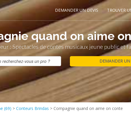
DEMANDER UN DEVIS
TROUVER U
gnie quand on aime on
eur : Spectacles de contes musicaux jeune public et fa
e (69)
>
Conteurs Brindas
>
Compagnie quand on aime on conte