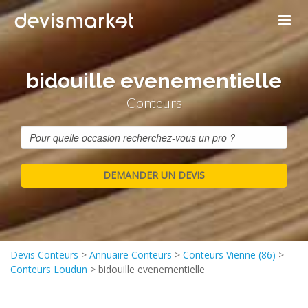
bidouille evenementielle
Conteurs
Devis Conteurs
>
Annuaire Conteurs
>
Conteurs Vienne (86)
>
Conteurs Loudun
>
bidouille evenementielle