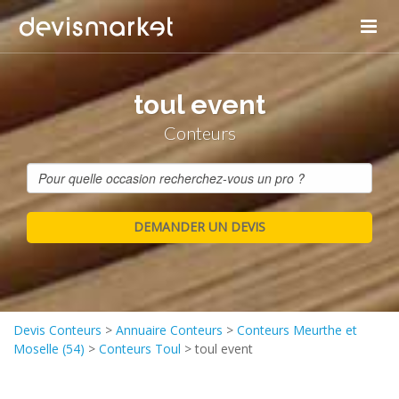
toul event
Conteurs
Devis Conteurs
>
Annuaire Conteurs
>
Conteurs Meurthe et
Moselle (54)
>
Conteurs Toul
>
toul event