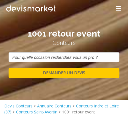
1001 retour event
Conteurs
Devis Conteurs
>
Annuaire Conteurs
>
Conteurs Indre et Loire
(37)
>
Conteurs Saint-Avertin
>
1001 retour event